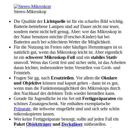
Stereo-Mikroskop
Die Qualität der
Lichtquelle
ist für ein scharfes Bild wichtig.
Batterie-betriebene Lampen sind auf Dauer nicht nur teuer,
sondern meist nicht hell genug. Aber: wer das Mikroskop in
der Natur benutzen möchte (Forscher-Kinder) hat bei
Batterien auch bei schlechtem Wetter die Möglichkeit.
Für die Nutzung im Freien oder häufiges Herumtragen ist es
natürlich gut, wenn das Mikroskop leicht ist. Aber eigentlich
ist ein
schwerer Mikroskop-Fuß
und ein
stabiles Stativ
sinnvoll. Wenn das Gerät fest und sicher steht, ist das Arbeiten
daran leichter, insbesondere beim Verstellen von Grob- und
Feintrieb.
Fragen Sie gg. nach
Ersatzteilen
. Vor allem die
Okulare
und Objektive
können mal kaputt gehen - dann ist es gut,
wenn man die Funktionstauglichkeit des Mikroskops durch
den Nachkauf des defekten Teils wieder herstellen kann.
Gerade für Jugendliche ist ein Set mit
Fertigpräparaten
ein
schönes Zusatzgeschenk. Sie enthalten exemplarische
Präparate
, die teilweise eingefärbt sind und sich sehr schön
mikroskopieren lassen.
Wer keine Fertigpräparate besorgt, sollte auf jeden Fall ein
Paket
Objektträger
und
Deckgläser
mitbestellen.