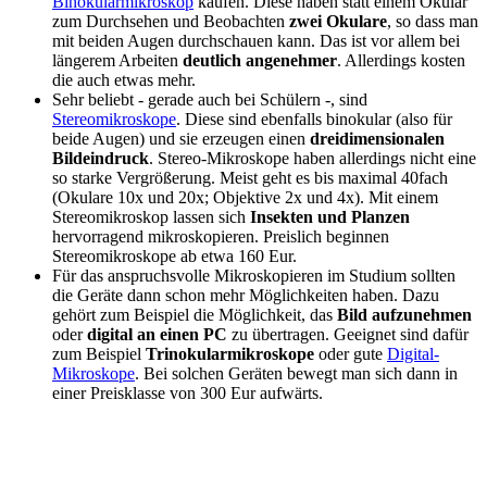
Binokularmikroskop
kaufen. Diese haben statt einem Okular
zum Durchsehen und Beobachten
zwei Okulare
, so dass man
mit beiden Augen durchschauen kann. Das ist vor allem bei
längerem Arbeiten
deutlich angenehmer
. Allerdings kosten
die auch etwas mehr.
Sehr beliebt - gerade auch bei Schülern -, sind
Stereomikroskope
. Diese sind ebenfalls binokular (also für
beide Augen) und sie erzeugen einen
dreidimensionalen
Bildeindruck
. Stereo-Mikroskope haben allerdings nicht eine
so starke Vergrößerung. Meist geht es bis maximal 40fach
(Okulare 10x und 20x; Objektive 2x und 4x). Mit einem
Stereomikroskop lassen sich
Insekten und Planzen
hervorragend mikroskopieren. Preislich beginnen
Stereomikroskope ab etwa 160 Eur.
Für das anspruchsvolle Mikroskopieren im Studium sollten
die Geräte dann schon mehr Möglichkeiten haben. Dazu
gehört zum Beispiel die Möglichkeit, das
Bild aufzunehmen
oder
digital an einen PC
zu übertragen. Geeignet sind dafür
zum Beispiel
Trinokularmikroskope
oder gute
Digital-
Mikroskope
. Bei solchen Geräten bewegt man sich dann in
einer Preisklasse von 300 Eur aufwärts.