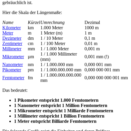
gebräuchlich ist.
Hier die Skala der Längenmaße:
Name
Kürzel
Umrechnung
Dezimal
Kilometer
km
1.000 Meter
1000 m
Meter
m
1 Meter (m)
1 m
Dezimeter
dm
1 / 10 Meter
0,1 m
Zentimeter
cm
1 / 100 Meter
0,01 m
Millimeter
mm
1 / 1.000 Meter
0,001 m
1 / 1.000 Millimeter
Mikrometer
µm
0,001 mm (!)
(mm)
Nanometer
nm
1 / 1.000.000 mm
0,000 001 mm
Pikometer
pm
1 / 1.000.000.000 mm
0,000 000 001 mm
1 / 1.000.000.000.000
Femtometer
fm
0,000 000 000 001 mm
mm
Das bedeutet:
1 Pikometer entspricht 1.000 Femtometern
1 Nanometer entspricht 1 Million Femtometern
1 Mikrometer entspricht 1 Milliarde Femtometern
1 Millimeter entspricht 1 Billion Femtometern
1 Meter entspricht Billiarde Femtometern