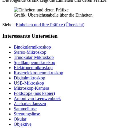
Die folgende Grafik zeigt die Einheiten und deren Präfixe:
Grafik: Übersichtstabelle über die Einheiten
Siehe :
Einheiten und ihre Präfixe (Übersicht)
Interessante Unterseiten
Binokularmikroskop
Stereo-Mikroskop
Trinokular-Mikroskop
Spaltlampenmikroskop
Elektronenmikroskop
Rasterelektronenmikroskop
Digitalmikroskop
USB-Mikroskop
Mikroskop-Kamera
Foldscope (aus Papier)
Antoni van Leeuwenhoek
Zacharias Janssen
Sammellinse
Streuungslinse
Okular
Objektive