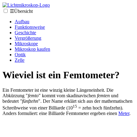
☰
Übersicht
Aufbau
Funktionsweise
Geschichte
Vergrößerung
Mikroskope
Mikroskop kaufen
Optik
Zelle
Wieviel ist ein Femtometer?
Ein Femtometer ist eine winzig kleine Längeneinheit. Die
Abkürzung "
femto
" kommt vom skadinavischen
femten
und
bedeutet
"fünfzehn
". Der Name erklärt sich aus der mathematischen
15
Schreibweise von einer Billiarde (10
= zehn hoch fünfzehn).
Anders formuliert: eine Billiarde Femtometer ergeben einen
Meter
.