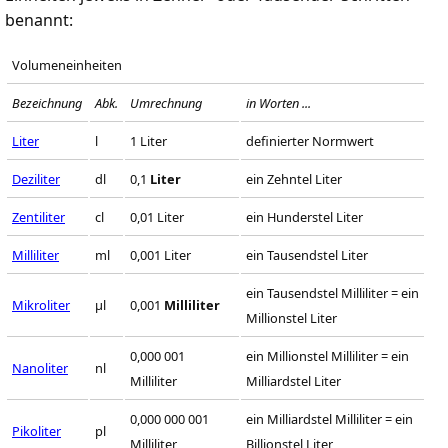
benannt:
Volumeneinheiten
Bezeichnung
Abk.
Umrechnung
in Worten ...
Liter
l
1 Liter
definierter Normwert
Deziliter
dl
0,1
Liter
ein Zehntel Liter
Zentiliter
cl
0,01 Liter
ein Hunderstel Liter
Milliliter
ml
0,001 Liter
ein Tausendstel Liter
ein Tausendstel Milliliter = ein
Mikroliter
µl
0,001
Milliliter
Millionstel Liter
0,000 001
ein Millionstel Milliliter = ein
Nanoliter
nl
Milliliter
Milliardstel Liter
0,000 000 001
ein Milliardstel Milliliter = ein
Pikoliter
pl
Milliliter
Billionstel Liter