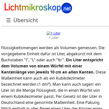
Liter: Volumeneinheit für
☰
Übersicht
Flüssigkeiten
1 Liter
Flüssigkeitsmengen werden als Volumen gemessen. Die
vorgegebene Einheit dafür ist Liter, abgekürzt mit dem
Buchstaben "l", "L" oder auch "ltr".
Ein Liter entspricht
dem Volumen von einem Würfel mit einer
Kantenlänge von jeweils 10 cm an allen Kanten.
Diese
Maßeinheit kann auch als ein Kubikdezimeter
bezeichnet werden (1 dm³). Man kann auch sagen: ein
Liter ist die Menge Flüssigkeit, die in einen Würfel von
einem Kubikdezimeter passt. Per Gesetz ist der Liter in
Deutschland eine genormte Maßeinheit. Eine Pakung
Milch enthält in aller Regel einen Liter, der Körper eines