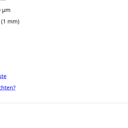
50 µm
m (1 mm)
ste
chten?