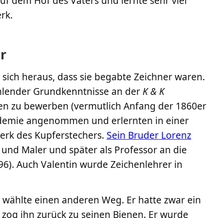
uf dem Hof des Vaters und lernte sehr viel
rk.
r
 sich heraus, dass sie begabte Zeichner waren.
fehlender Grundkenntnisse an der
K & K
en zu bewerben (vermutlich Anfang der 1860er
ademie angenommen und erlernten in einer
erk des Kupferstechers.
Sein Bruder Lorenz
und Maler und später als Professor an die
6). Auch Valentin wurde Zeichenlehrer in
a wählte einen anderen Weg. Er hatte zwar ein
s zog ihn zurück zu seinen Bienen. Er wurde