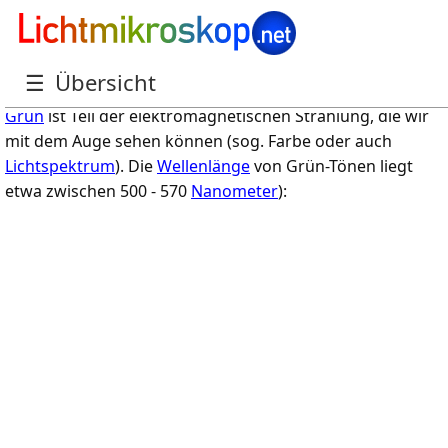
Welche Wellenlänge hat Grün?
☰
Übersicht
Grün
ist Teil der elektromagnetischen Strahlung, die wir
mit dem Auge sehen können (sog. Farbe oder auch
Lichtspektrum
). Die
Wellenlänge
von Grün-Tönen liegt
etwa zwischen 500 - 570
Nanometer
):